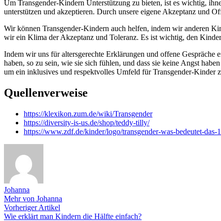
Um Transgender-Kindern Unterstützung zu bieten, ist es wichtig, ihne
unterstützen und akzeptieren. Durch unsere eigene Akzeptanz und Off
Wir können Transgender-Kindern auch helfen, indem wir anderen Kinder
wir ein Klima der Akzeptanz und Toleranz. Es ist wichtig, den Kindern
Indem wir uns für altersgerechte Erklärungen und offene Gespräche ei
haben, so zu sein, wie sie sich fühlen, und dass sie keine Angst habe
um ein inklusives und respektvolles Umfeld für Transgender-Kinder z
Quellenverweise
https://klexikon.zum.de/wiki/Transgender
https://diversity-is-us.de/shop/teddy-tilly/
https://www.zdf.de/kinder/logo/transgender-was-bedeutet-das-
Johanna
Mehr von Johanna
Beitragsnavigation
Vorheriger
Vorheriger Artikel
Artikel:
Wie erklärt man Kindern die Hälfte einfach?