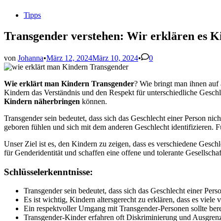
Veröffentlicht
Tipps
in
Transgender verstehen: Wir erklären es K
von
Johanna
•
März 12, 2024
März 10, 2024
•
0
Wie erklärt man Kindern Transgender
? Wie bringt man ihnen auf 
Kindern das Verständnis und den Respekt für unterschiedliche Geschl
Kindern näherbringen
können.
Transgender sein bedeutet, dass sich das Geschlecht einer Person nic
geboren fühlen und sich mit dem anderen Geschlecht identifizieren. F
Unser Ziel ist es, den Kindern zu zeigen, dass es verschiedene Geschle
für Genderidentität und schaffen eine offene und tolerante Gesellschaf
Schlüsselerkenntnisse:
Transgender sein bedeutet, dass sich das Geschlecht einer Pers
Es ist wichtig, Kindern altersgerecht zu erklären, dass es viele
Ein respektvoller Umgang mit Transgender-Personen sollte berei
Transgender-Kinder erfahren oft Diskriminierung und Ausgrenz