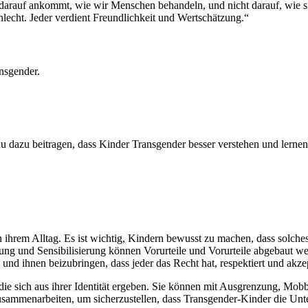
es darauf ankommt, wie wir Menschen behandeln, und nicht darauf, wie si
echt. Jeder verdient Freundlichkeit und Wertschätzung.“
nsgender.
u dazu beitragen, dass Kinder Transgender besser verstehen und lernen
hrem Alltag. Es ist wichtig, Kindern bewusst zu machen, dass solches 
ng und Sensibilisierung können Vorurteile und Vorurteile abgebaut we
nd ihnen beizubringen, dass jeder das Recht hat, respektiert und akzep
die sich aus ihrer Identität ergeben. Sie können mit Ausgrenzung, Mob
zusammenarbeiten, um sicherzustellen, dass Transgender-Kinder die Unter