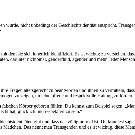
esen wurde, nicht unbedingt der Geschlechtsidentität entspricht. Tran
e.
mit dem sie sich innerlich identifiziert. Es ist wichtig zu verstehen, d
täten, darunter nichtbinär, genderfluid, agender und mehr. Jeder Mensch
 ihre Fragen altersgerecht zu beantworten und ihnen zu vermitteln, das
ermögen zu zeigen, um eine offene und respektvolle Haltung zu fördern.
h im falschen Körper geboren fühlen. Du kannst zum Beispiel sagen: „M
echt hat, glücklich und respektiert zu sein.“
hlechtsidentitäten gibt und dass das völlig normal ist. Du könntest sa
Mädchen. Das nennt man Transgender, und es ist wichtig, diese Mensc